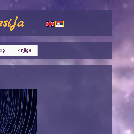
esija
og
Knjige