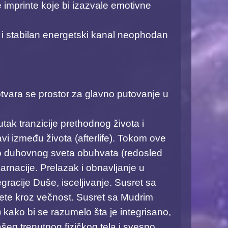
e imprinte koje bi izazvale emotivne
n i stabilan energetski kanal neophodan
otvara se prostor za glavno putovanje u
tak tranzicije prethodnog života i
i između života (afterlife). Tokom ove
vo duhovnog sveta obuhvata (redosled
karnacije. ​Prelazak i obnavljanje u
racije Duše, isceljivanje. ​Susret sa
e kroz večnost. ​Susret sa Mudrim
 kako bi se razumelo šta je integrisano,
ašeg trenutnog fizičkog tela i svesno