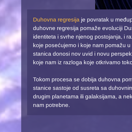
Duhovna regresija
je povratak u međup
duhovne regresija pomaže evoluciji Du
identiteta i svrhe njenog postojanja, i
koje posećujemo i koje nam pomažu u ot
stanica donosi nov uvid i novu perspekt
koje nam iz razloga koje otkrivamo toko
Tokom procesa se dobija duhovna pom
stanice sastoje od susreta sa duhovni
drugim planetama ili galaksijama, a ne
nam potrebne.