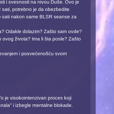
i i svesnosti na nivou Duše. ​Ovo je
 sati, potrebno je da obezbedite
liko sati nakon same BLSR seanse za
m ja? Odakle dolazim? Zašto sam ovde?
 ovog života? Ima li šta posle? Zašto
umevanjem i posvećenošću svom
 je visokointenzivan proces koji
ala" i izbegle mentalne blokade.