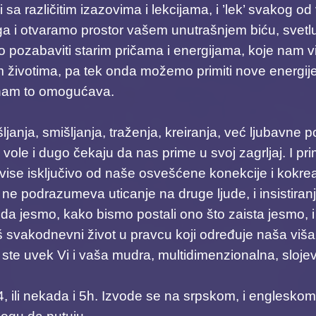
azi sa različitim izazovima i lekcijama, i ’lek’ svako
 otvaramo prostor vašem unutrašnjem biću, svetlu i lj
 pozabaviti starim pričama i energijama, koje nam vi
 životima, pa tek onda možemo primiti nove energije i
nam to omogućava.
ljanja, smišljanja, traženja, kreiranja, već ljubavne
ole i dugo čekaju da nas prime u svoj zagrljaj. I pr
avise isključivo od naše osvešćene konekcije i kokrea
n ne podrazumeva uticanje na druge ljude, i insisti
da jesmo, kako bismo postali ono što zaista jesmo, i 
š svakodnevni život u pravcu koji određuje naša viša 
cija ste uvek Vi i vaša mudra, multidimenzionalna, slo
4, ili nekada i 5h. Izvode se na srpskom, i engleskom