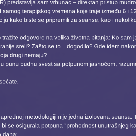
 predstavlja sam vrhunac – direktan pristup mudrost
d samog terapijskog vremena koje traje između 6 i 12
iju kako biste se pripremili za seanse, kao i neko
o tražite odgovore na velika životna pitanja: Ko sa
nije sreli? Zašto se to... dogodilo? ​Gde idem nakon
koja drugi nemaju?
aća u punu budnu svest sa potpunom jasnoćom, raz
ećate. ​
rednoj metodologiji nije jedna izolovana seansa. To
i se osigurala potpuna "prohodnost unutrašnjeg kan
 dana: ​