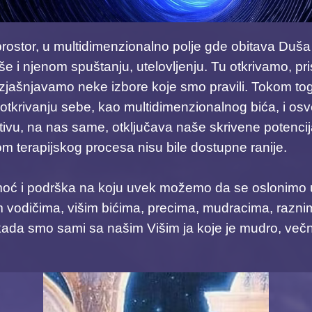
rostor, u multidimenzionalno polje gde obitava Duša
še i njenom spuštanju, utelovljenju. Tu otkrivamo, 
 razjašnjavamo neke izbore koje smo pravili. Tokom t
krivanju sebe, kao multidimenzionalnog bića, i osv
ivu, na nas same, otključava naše skrivene potencija
m terapijskog procesa nisu bile dostupne ranije.
oć i podrška na koju uvek možemo da se oslonimo 
m vodičima, višim bićima, precima, mudracima, razni
kada smo sami sa našim Višim ja koje je mudro, večno