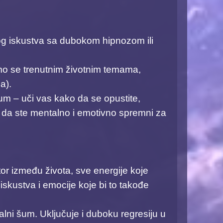
nog iskustva sa dubokom hipnozom ili
mo se trenutnim životnim temama,
). ​
 um – uči vas kako da se opustite,
ći da ste mentalno i emotivno spremni za
or između života, sve energije koje
iskustva i emocije koje bi to takođe
lni šum. Uključuje i duboku regresiju u