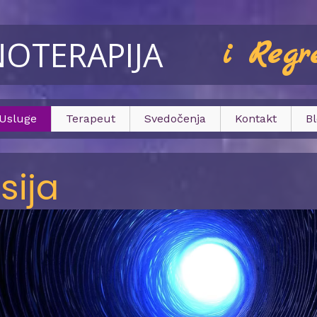
NOTERAPIJA
i Regr
Usluge
Terapeut
Svedočenja
Kontakt
Bl
sija