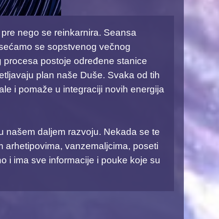
 pre nego se reinkarnira. Seansa
prisećamo se sopstvenog večnog
og procesa postoje određene stanice
etljavaju plan naše Duše. Svaka od tih
le i pomaže u integraciji novih energija
u našem daljem razvoju. Nekada se te
m arhetipovima, vanzemaljcima, poseti
 i ima sve informacije i pouke koje su