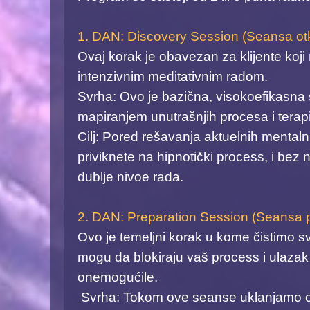
1. DAN: Discovery Session (Seansa otk
Ovaj korak je obavezan za klijente koj
intenzivnim meditativnim radom. ​
Svrha: Ovo je bazična, visokoefikasna
mapiranjem unutrašnjih procesa i terapi
Cilj: Pored rešavanja aktuelnih mentaln
priviknete na hipnotički process, i bez
dublje nivoe rada. ​
2. DAN: Preparation Session (Seansa pr
Ovo je temeljni korak u kome čistimo s
mogu da blokiraju vaš process i ulazak 
onemogućile.
​Svrha: Tokom ove seanse uklanjamo ome