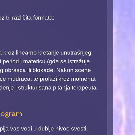
 tri različita formata:
a kroz linearno kretanje unutrašnjeg
i period i matericu (gde se istražuje
čkog obrasca ili blokade. Nakon scene
Veće mudraca, te prolazi kroz momenat
enje i strukturisana pitanja terapeuta.
program
ija vas vodi u dublje nivoe svesti,