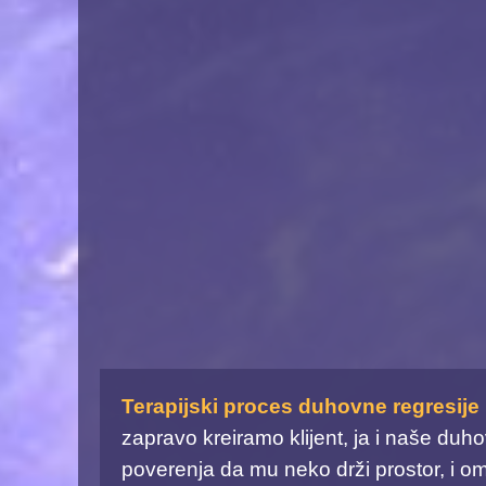
Terapijski proces duhovne regresije
zapravo kreiramo klijent, ja i naše duh
poverenja da mu neko drži prostor, i om