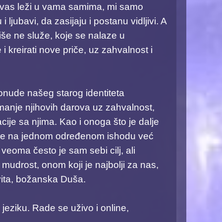
g od vas leži u vama samima, mi samo
ubavi, da zasijaju i postanu vidljivi. A
še ne služe, koje se nalaze u
 kreirati nove priče, uz zahvalnost i
 ponude našeg starog identiteta
imanje njihovih darova uz zahvalnost,
cije sa njima. Kao i onoga što je dalje
ranje na jednom određenom ishodu već
veoma često je sam sebi cilj, ali
mudrost, onom koji je najbolji za nas,
jevita, božanska Duša.
 jeziku. Rade se uživo i online,