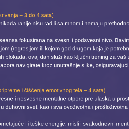
rivanja – 3 do 4 sata)
i nikada ranije nisu radili sa mnom i nemaju prethod
 seansa fokusirana na svesni i podsvesni nivo. Bavi
jom (regresijom ili kojom god drugom koja je potrebna
ih blokada, ovaj dan služi kao ključni trening za vaš
 napora navigirate kroz unutrašnje slike, osiguravaju
ipreme i čišćenja emotivnog tela – 4 sata)
​
vesne i nesvesne mentalne otpore pre ulaska u prost
u duhovni svet, kao i sva ovoživotna i prošloživotna 
tajuće ili teške energije, misli i svakodnevni menta