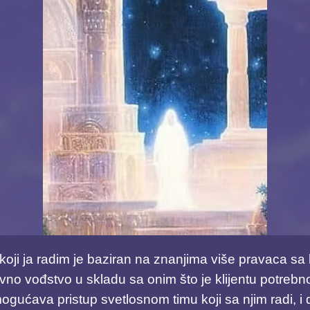
koji ja radim je baziran na znanjima više pravaca sa 
ovno vođstvo u skladu sa onim što je klijentu potrebn
ogućava pristup svetlosnom timu koji sa njim radi, i 