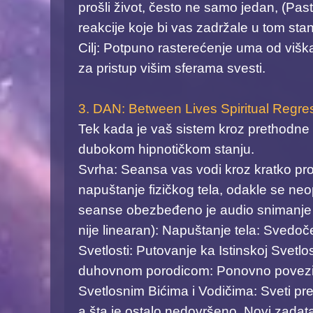
prošli život, često ne samo jedan, (Past
reakcije koje bi vas zadržale u tom stanj
Cilj: Potpuno rasterećenje uma od viška
za pristup višim sferama svesti. ​
3. DAN: Between Lives Spiritual Regr
Tek kada je vaš sistem kroz prethodne f
dubokom hipnotičkom stanju. ​
Svrha: Seansa vas vodi kroz kratko prol
napuštanje fizičkog tela, odakle se neo
seanse obezbeđeno je audio snimanje k
nije linearan): ​Napuštanje tela: Svedoče
Svetlosti: Putovanje ka Istinskoj Svetlo
duhovnom porodicom: Ponovno poveziva
Svetlosnim Bićima i Vodičima: Sveti pre
a šta je ostalo nedovršeno. ​Novi zadata