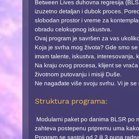
Between Lives duhovna regresija (BLSR)
izuzetno detaljan i dubok proces. Pore
slobodan prostor i vreme za kontemplac
obradu celokupnog iskustva. ​
Ovaj program je savršen za vas ukolik
Koja je svrha mog života? Gde smo se ra
imam talente, iskustva, interesovanja, 
Na kraju ovog procesa, klijent se vr
životnom putovanju i misiji Duše.
Ne nagađate više svoju svrhu. Vi je se s
Struktura programa:
Modularni paket po danima ​BLSR po nap
zahteva postepenu pripremu uma kako b
Program se sastoji od 2 ili 3 puna radna