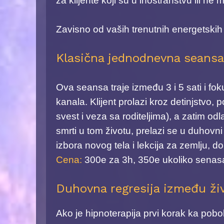
za klijente koji su u inostranstvu ili ne
Zavisno od vaših trenutnih energetskih ci
Klasična jednodnevna seansa
Ova seansa traje između 3 i 5 sati i fo
kanala. Klijent prolazi kroz detinjstvo,
svest i veza sa roditeljima), a zatim od
smrti u tom životu, prelazi se u duhovn
izbora novog tela i lekcija za zemlju, d
Cena:
300e za 3h, 350e ukoliko senasa
Duhovna regresija između ži
Ako je hipnoterapija prvi korak ka pobol