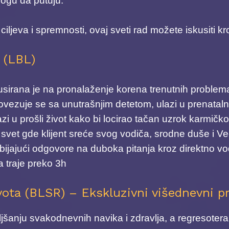
 mogu da putuju.
ljeva i spremnosti, ovaj sveti rad možete iskusiti kroz
 (LBL)
kusirana je na pronalaženje korena trenutnih problem
 povezuje se sa unutrašnjim detetom, ulazi u prenataln
lazi u prošli život kako bi locirao tačan uzrok karmi
i svet gde klijent sreće svog vodiča, srodne duše i 
obijajući odgovore na duboka pitanja kroz direktno vođ
 traje preko 3h
vota (BLSR) – Ekskluzivni višednevni 
jšanju svakodnevnih navika i zdravlja, a regresoterap