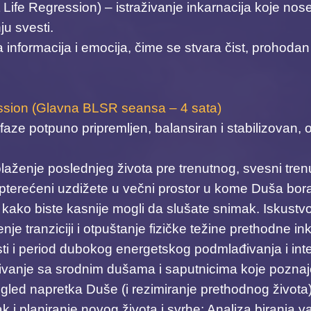
 Life Regression) – istraživanje inkarnacija koje nos
u svesti. ​
 informacija i emocija, čime se stvara čist, prohoda
ession (Glavna BLSR seansa – 4 sata)
​
aze potpuno pripremljen, balansiran i stabilizovan, 
aženje poslednjeg života pre trenutnog, svesni trenu
pterećeni uzdižete u večni prostor u kome Duša borav
ako biste kasnije mogli da slušate snimak. ​Iskust
nje tranziciji i otpuštanje fizičke težine prethodne in
sti i period dubokog energetskog podmlađivanja i integ
nje sa srodnim dušama i saputnicima koje poznajet
gled napretka Duše (i rezimiranje prethodnog života)
k i planiranje novog života i svrhe: Analiza biranja v