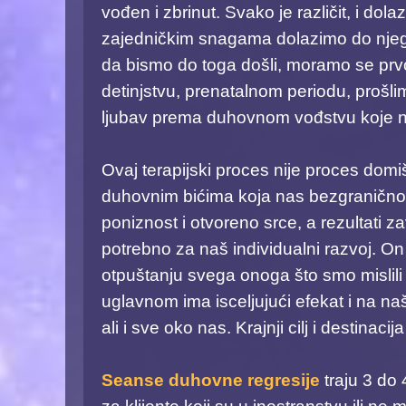
vođen i zbrinut. Svako je različit, i dol
zajedničkim snagama dolazimo do njega i
da bismo do toga došli, moramo se prvo
detinjstvu, prenatalnom periodu, prošlim
ljubav prema duhovnom vođstvu koje 
Ovaj terapijski proces nije proces domiš
duhovnim bićima koja nas bezgranično v
poniznost i otvoreno srce, a rezultati z
potrebno za naš individualni razvoj. O
otpuštanju svega onoga što smo mislili 
uglavnom ima isceljujući efekat i na na
ali i sve oko nas. Krajnji cilj i destina
Seanse duhovne regresije
traju 3 do 