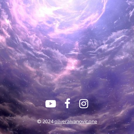



© 2024
oliveraivanovic.one